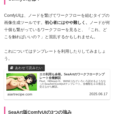
ComfyUIは、ノードを繋げてワークフローを組むタイプの
画像生成ツールです。
初心者にはやや難しく、
ノードが何
十個も繋がっているワークフローを見ると、 「これ、ど
こを触ればいいの？」と混乱するかもしれません。
これについてはテンプレートを利用したりしてみましょ
う。
エロ利用も余裕。SeaArtのワークフローテンプ
レート全種解説
FluxI、HiDream I1、WAN2.1などいろいろ試せるようなな
ったSeaArtのComfyUIテンプレート。全種類をエロ視点も
交えながら解説。
2025.06.17
aiartrecipe.com
SeaArt版ComfyUIの3つの強み