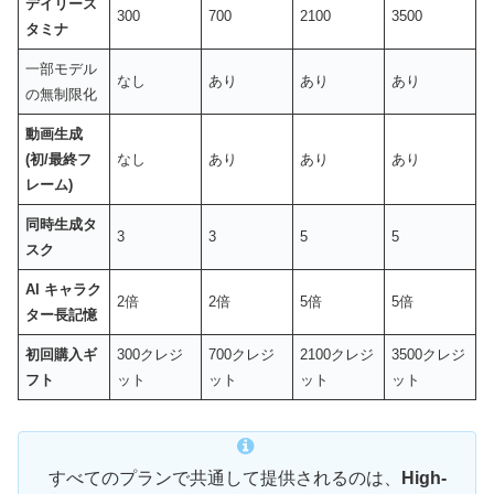
デイリース
300
700
2100
3500
タミナ
一部モデル
なし
あり
あり
あり
の無制限化
動画生成
(初/最終フ
なし
あり
あり
あり
レーム)
同時生成タ
3
3
5
5
スク
AI キャラク
2倍
2倍
5倍
5倍
ター長記憶
初回購入ギ
300クレジ
700クレジ
2100クレジ
3500クレジ
フト
ット
ット
ット
ット
すべてのプランで共通して提供されるのは、
High-