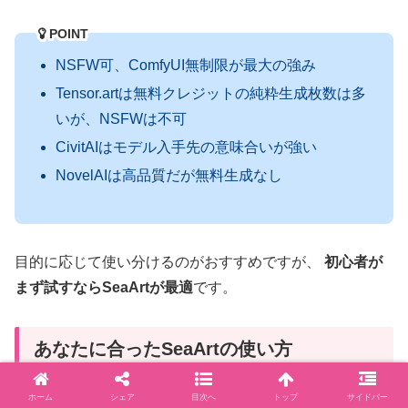
POINT
NSFW可、ComfyUI無制限が最大の強み
Tensor.artは無料クレジットの純粋生成枚数は多
いが、NSFWは不可
CivitAIはモデル入手先の意味合いが強い
NovelAIは高品質だが無料生成なし
目的に応じて使い分けるのがおすすめですが、
初心者が
まず試すならSeaArtが最適
です。
あなたに合ったSeaArtの使い方
ホーム
シェア
目次へ
トップ
サイドバー