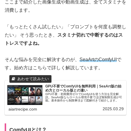
ここまで紹介した画像生成や動画生成は、全てスタミナを
消費します。
「もっとたくさん試したい」「プロンプトを何度も調整し
たい」 そう思ったとき、
スタミナ切れで中断するのはス
トレスですよね。
そんな悩みを完全に解決するのが、
SeaArtのComfyUI
で
す。始め方はこちらで詳しく解説しています。
GPU不要でComfyUIを無料利用｜SeaArt版の始
め方とローカル版との違い
GPU不要・初期費用ゼロでComfyUIを使う方法を完全解
説。SeaArt版ならローカル環境不要でほぼ無制限生成が可
能。基本操作から制限事項まで図解付きで紹介します。
2025.03.29
aiartrecipe.com
ComfyUIとは？