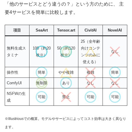
「他のサービスとどう違うの？」という方のために、 主
要4サービスを簡単に比較します。
項目
SeaArt
Tensor.art
CivitAI
NovelAI
25（全年齢
無料生成ス
100（約20
50（約120
向けコンテ
なし
タミナ
枚
※
）
枚
※
）
ンツのみに
使える）
操作性
簡単
やや複雑
複雑
簡単
ComfyUI
無制限
あり
なし
なし
NSFWの生
可能
禁止
可能
可能
成
※Illustriousでの概算。モデルやサービスによってコスト効率は大きく異なり
ます。